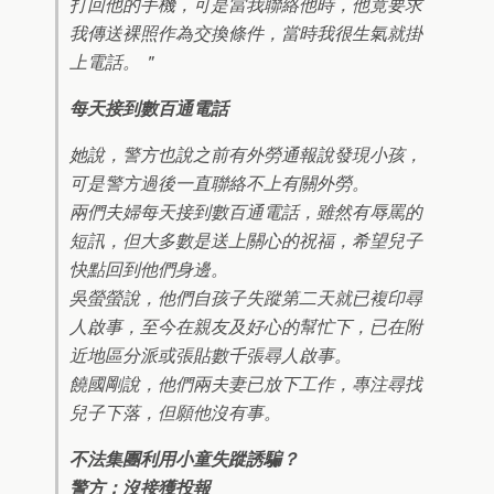
打回他的手機，可是當我聯絡他時，他竟要求
我傳送裸照作為交換條件，當時我很生氣就掛
上電話。＂
每天接到數百通電話
她說，警方也說之前有外勞通報說發現小孩，
可是警方過後一直聯絡不上有關外勞。
兩們夫婦每天接到數百通電話，雖然有辱罵的
短訊，但大多數是送上關心的祝福，希望兒子
快點回到他們身邊。
吳螢螢說，他們自孩子失蹤第二天就已複印尋
人啟事，至今在親友及好心的幫忙下，已在附
近地區分派或張貼數千張尋人啟事。
饒國剛說，他們兩夫妻已放下工作，專注尋找
兒子下落，但願他沒有事。
不法集團利用小童失蹤誘騙？
警方：沒接獲投報