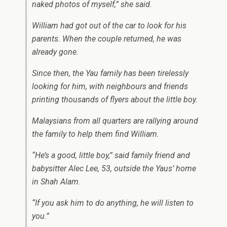
naked photos of myself,” she said.
William had got out of the car to look for his
parents. When the couple returned, he was
already gone.
Since then, the Yau family has been tirelessly
looking for him, with neighbours and friends
printing thousands of flyers about the little boy.
Malaysians from all quarters are rallying around
the family to help them find William.
“He’s a good, little boy,” said family friend and
babysitter Alec Lee, 53, outside the Yaus’ home
in Shah Alam.
“If you ask him to do anything, he will listen to
you.”