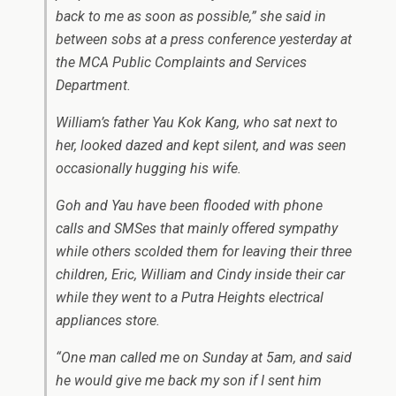
back to me as soon as possible,” she said in
between sobs at a press conference yesterday at
the MCA Public Complaints and Services
Department.
William’s father Yau Kok Kang, who sat next to
her, looked dazed and kept silent, and was seen
occasionally hugging his wife.
Goh and Yau have been flooded with phone
calls and SMSes that mainly offered sympathy
while others scolded them for leaving their three
children, Eric, William and Cindy inside their car
while they went to a Putra Heights electrical
appliances store.
“One man called me on Sunday at 5am, and said
he would give me back my son if I sent him