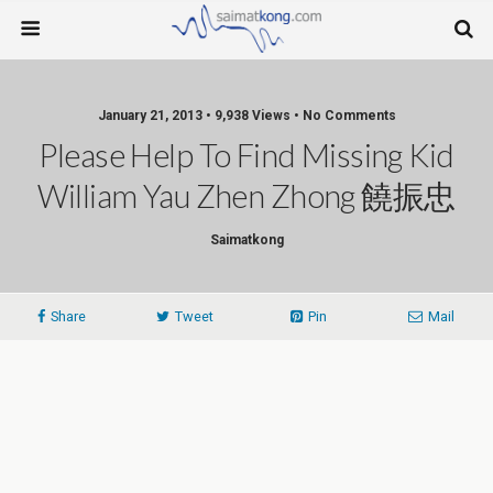
January 21, 2013 • 9,938 Views • No Comments
Please Help To Find Missing Kid
William Yau Zhen Zhong 饒振忠
Saimatkong
Share
Tweet
Pin
Mail