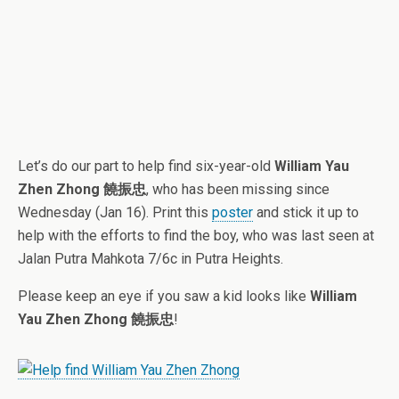
Let’s do our part to help find six-year-old
William Yau
Zhen Zhong 饒振忠
, who has been missing since
Wednesday (Jan 16). Print this
poster
and stick it up to
help with the efforts to find the boy, who was last seen at
Jalan Putra Mahkota 7/6c in Putra Heights.
Please keep an eye if you saw a kid looks like
William
Yau Zhen Zhong 饒振忠
!