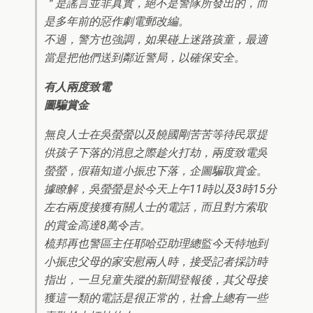
＂是謠言並非真實，絕不是警隊所發出的，而
是多年前的惡作劇電郵改編。
不過，警方也強調，如果碰上迷路孩童，最適
當是把他們送到鄰近警局，以確保安全。
有人兩度致電
圖騙賞金
無良人士在吳螢螢以及饒國剛苦苦等待民眾提
供孩子下落的消息之際趁火打劫，兩度致電吳
螢螢，假藉知道小振忠下落，企圖騙取賞金。
據瞭解，吳螢螢是於今天上午11時以及3時15分
左右兩度接獲有關人士的電話，而且對方索取
的賞金高達8萬令吉。
梳邦再也警區主任耶哈亞助理總監今天特地到
小振忠父母的家安慰兩人時，接受記者採訪時
指出，一旦兒童失蹤的新聞登報後，其父母接
獲這一類的電話是很正常的，社會上總有一些