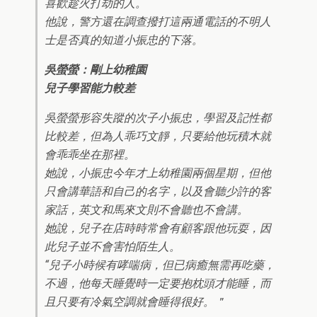
喜歡趁火打劫的人。
他說，警方還在調查撥打這兩通電話的不明人
士是否真的知道小振忠的下落。
吳螢螢：剛上幼稚園
兒子學習能力較差
吳螢螢形容失蹤的次子小振忠，學習及記性都
比較差，但為人乖巧文靜，只要給他玩積木就
會乖乖坐在那裡。
她說，小振忠今年才上幼稚園兩個星期，但他
只會講華語和自己的名字，以及會聽少許的客
家話，英文和馬來文則不會聽也不會講。
她說，兒子在店時時常會有顧客跟他玩耍，因
此兒子並不會害怕陌生人。
“兒子小時候有哮喘病，但已病癒無需再吃藥，
不過，他每天睡覺時一定要抱枕頭才能睡，而
且只要有冷氣空調就會睡得很好。＂