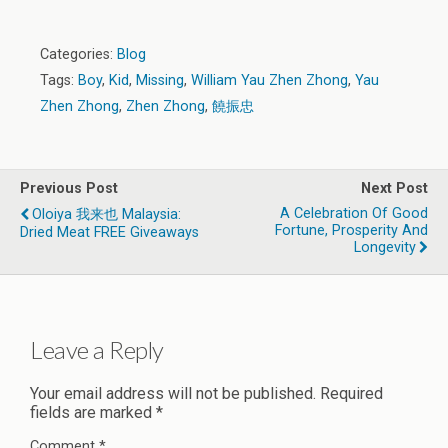
Categories:
Blog
Tags:
Boy
,
Kid
,
Missing
,
William Yau Zhen Zhong
,
Yau
Zhen Zhong
,
Zhen Zhong
,
饒振忠
Previous Post
Next Post
A Celebration Of Good
Oloiya 我来也 Malaysia:
Fortune, Prosperity And
Dried Meat FREE Giveaways
Longevity
Leave a Reply
Your email address will not be published.
Required
fields are marked
*
Comment
*