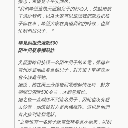
振忠，希望兒子平安回來。
“我們希望這幾天照顧兒子的好心人，快點把孩
子還給我們，以及大家可以原諒我們疏忽把孩
子留在車，希望大家在責怪我們的時候，也幫
忙我們找兒子。＂
稱見到振忠索款500
陌生男疑乘機敲詐
吳螢螢昨日接獲一名陌生男子的來電，聲稱在
雪州沙登地區看見他兒子，對方留下車牌表示
會在該處等她。
她說，她在兩三分鐘後回電瞭解情況時，對方
卻開口索取500令吉，才願意幫忙。
她之後一直聯絡不到這名男子，因此也沒有趕
去沙登，她懷疑對方是乘機敲詐。這也是他們
首次接到這類電話。
“之前也有一名男子致電聲稱看見小振忠，叫我