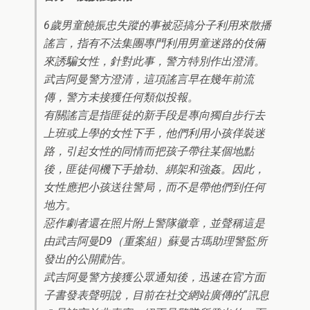
6歲男童饒振忠失蹤的事被惡搞分子利用來散播
謠言，指有不法集團專門利用男童迷路的伎倆
來誘騙女性，針對此事，警方特別作出澄清。
武吉阿曼警方澄清，這項謠言早在幾年前流
傳，警方未接獲任何類似投報。
有關謠言是指匪徒的新手段是專向獨自步行去
上班或上學的女性下手，他們利用小孩佯裝迷
路，引起女性的同情而把孩子帶往某個地點
後，匪徒伺機下手搶劫、綁架和強姦。因此，
女性應把小孩送往警局，而不是帶他們到任何
地方。
惡作劇者還在照片附上警隊徽章，並聲稱這是
由武吉阿曼D9（重案組）蘇曼古瑪助理警監所
發出的公開勸告。
武吉阿曼警方接獲公眾通知後，迅速在官方面
子書發表聲明說，目前在社交網站廣傳的“訊息