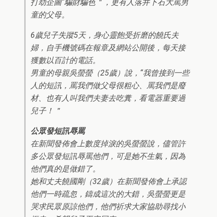
打劫企圖“騙財騙色＂，更有人落井下石大罵男
童的父母。
6歲兒子失蹤5天，身心靈飽受折磨的饒氏夫
婦，自手機號碼在報章及網站公開後，每天接
獲數以百計的電話。
男童的母親吳螢螢（25歲）說，“我曾接到一些
人的短訊，罵我們做父母很粗心、罵我們是廢
材、也有人叫我們夫妻去吃糞，看電器重要過
兒子！＂
公眾發短訊辱罵
在新聞發佈會上數度掉淚的吳螢螢說，儘管許
多公眾發短訊辱罵他們，可是她不生氣，因為
他們真的是做錯了。
她和丈夫饒國剛（32歲）在新聞發佈會上承認
他們一時疏忽，鑄成這次的大錯，吳螢螢更是
哭求民眾原諒他們，他們祈求大家協助尋找小