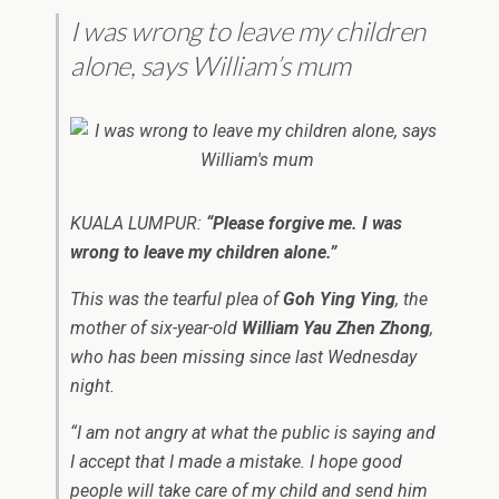
I was wrong to leave my children
alone, says William’s mum
KUALA LUMPUR:
“Please forgive me. I was
wrong to leave my children alone.”
This was the tearful plea of
Goh Ying Ying
, the
mother of six-year-old
William Yau Zhen Zhong
,
who has been missing since last Wednesday
night.
“I am not angry at what the public is saying and
I accept that I made a mistake. I hope good
people will take care of my child and send him