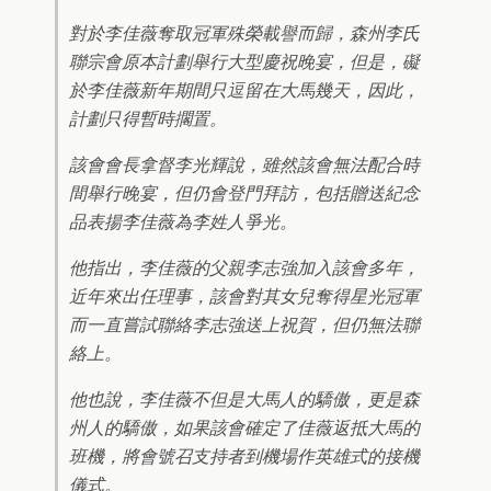
對於李佳薇奪取冠軍殊榮載譽而歸，森州李氏
聯宗會原本計劃舉行大型慶祝晚宴，但是，礙
於李佳薇新年期間只逗留在大馬幾天，因此，
計劃只得暫時擱置。
該會會長拿督李光輝說，雖然該會無法配合時
間舉行晚宴，但仍會登門拜訪，包括贈送紀念
品表揚李佳薇為李姓人爭光。
他指出，李佳薇的父親李志強加入該會多年，
近年來出任理事，該會對其女兒奪得星光冠軍
而一直嘗試聯絡李志強送上祝賀，但仍無法聯
絡上。
他也說，李佳薇不但是大馬人的驕傲，更是森
州人的驕傲，如果該會確定了佳薇返抵大馬的
班機，將會號召支持者到機場作英雄式的接機
儀式。