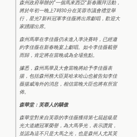
森州政府舉辦的“一個馬來西亞”新春團拜活動，
將於年初一晚上7時30分在芙蓉市議會禮堂舉
行，星光7新科冠軍李佳薇將出席獻唱，歡迎大
家踴躍出席。
森州馬華在李佳薇仍未進入準決賽時，已經邀
約李佳薇在新春晚宴上獻唱。如今李佳薇載譽
而歸，肯定將在當晚成為全場焦點。
據悉，森州馬華及大會當晚將給予李佳薇表
揚，包括森州務大臣莫哈末哈山也被告知李佳
薇揚威海外的消息，相信當晚大臣也將有所宣
佈。
森華堂：芙蓉人的驕傲
森華堂對來自芙蓉的李佳薇獲得第七屆超級星
光大道總冠軍榮譽，為大馬爭光，表示讚賞，
並認為這不只是大馬之光，也是森州人尤其芙