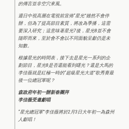
的傳言並非空穴來風。
週日中視高層在電視前宣佈“星光”雖然不會停
辦，但為了提高節目素質，將改為季播，這需
要深入研究；這意味著星光7後，星光8並不會
隨即而來，至於會不會以不同面貌呈獻仍是未
知數。
根據星光的時間表，接下去是星光一系列的企
劃節目，星光8是否還能看到曙光？還是大馬的
李佳薇就是紅極一時的“超級星光大道”歌秀賽最
後一位總冠軍呢？
森政府年初一辦新春團拜
李佳薇受邀獻唱
“星光總冠軍”李佳薇將於2月3日大年初一為森州
人獻唱！