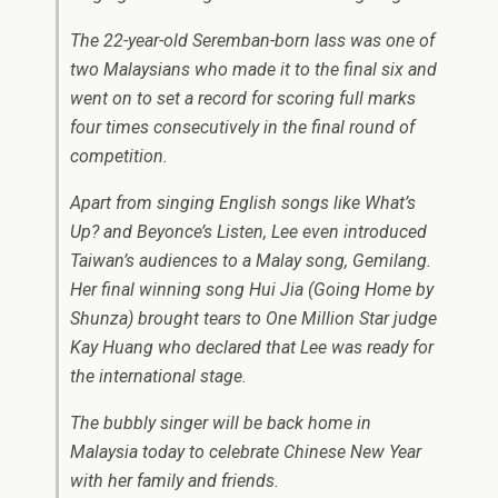
The 22-year-old Seremban-born lass was one of
two Malaysians who made it to the final six and
went on to set a record for scoring full marks
four times consecutively in the final round of
competition.
Apart from singing English songs like What’s
Up? and Beyonce’s Listen, Lee even introduced
Taiwan’s audiences to a Malay song, Gemilang.
Her final winning song Hui Jia (Going Home by
Shunza) brought tears to One Million Star judge
Kay Huang who declared that Lee was ready for
the international stage.
The bubbly singer will be back home in
Malaysia today to celebrate Chinese New Year
with her family and friends.