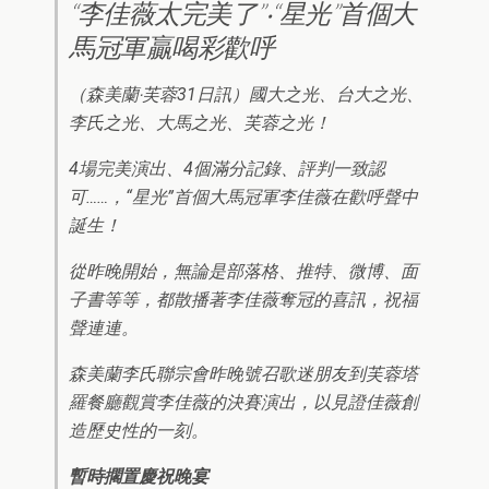
“李佳薇太完美了”‧“星光”首個大
馬冠軍贏喝彩歡呼
（森美蘭‧芙蓉31日訊）國大之光、台大之光、
李氏之光、大馬之光、芙蓉之光！
4場完美演出、4個滿分記錄、評判一致認
可……，“星光”首個大馬冠軍李佳薇在歡呼聲中
誕生！
從昨晚開始，無論是部落格、推特、微博、面
子書等等，都散播著李佳薇奪冠的喜訊，祝福
聲連連。
森美蘭李氏聯宗會昨晚號召歌迷朋友到芙蓉塔
羅餐廳觀賞李佳薇的決賽演出，以見證佳薇創
造歷史性的一刻。
暫時擱置慶祝晚宴