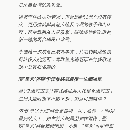
是來自台灣的舞思愛。
雖然李佳薇成功奪冠，但台馬網民似乎沒有停
火，更用佳薇與其他大陸及台灣的歌手作出比
較，甚至爆粗及人身攻擊，讓論壇等網吧掀起
新一輪的馬台網民口水戰。
李佳薇一夕成名已成為事實，其唱功精湛也獲
得許多人的認可，奪取星光總冠軍在許多歌迷
眼中是實在名歸的。
若“星光”停辦‧李佳薇將成最後一位總冠軍
星光7總冠軍李佳薇或將成為末代星光總冠軍！
星光大道收視率不斷下滑，節目可能喊停？
盛傳“星光七班”將會是最後一屆，雖然一些熱愛
星光的人士，如主持人陶晶瑩都在避嫌，堅
稱“星光”將會繼續開辦，不過，“星光”可能停辦