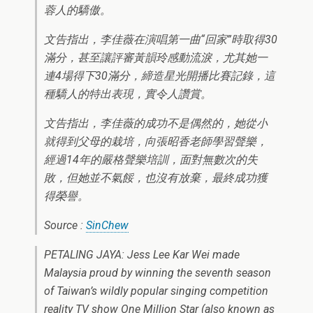
蓉人的驕傲。
文告指出，李佳薇在演唱第一曲“回家”時取得30
滿分，甚至讓評審黃韻玲感動流淚，尤其她一
連4場得下30滿分，締造星光開播比賽記錄，這
種驕人的特出表現，實令人讚賞。
文告指出，李佳薇的成功不是偶然的，她從小
就得到父母的栽培，向張昭香老師學習聲樂，
經過14年的嚴格聲樂培訓，面對無數次的失
敗，但她並不氣餒，也沒有放棄，最終成功獲
得榮譽。
Source :
SinChew
PETALING JAYA: Jess Lee Kar Wei made
Malaysia proud by winning the seventh season
of Taiwan’s wildly popular singing competition
reality TV show One Million Star (also known as