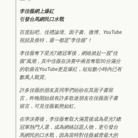
李佳薇網上爆紅
引發台馬網民口水戰
百度貼吧、佳禮論壇、面子書、微博、YouTube
視頻及推特，週一都是“李佳薇”！
李佳薇奪下星光7總冠軍後，網絡掀起一股“佳
薇”風潮，其中佳薇在決賽中兩首奪取30分滿分
的歌曲在YouTube更是爆紅，短短數小時內已有
數萬人觀賞。
許多佳薇的朋友及同學們紛紛在其面子書留
言，昨晚開始就有許多歌迷朋友在佳薇面子書
留言，可見佳薇氣勢如虹。
在準決賽後，李佳薇奪取大滿貫後成為星光7總
冠軍熱門人選，成為網絡話題人物，更引發台
馬網民的口水戰，因為當時對佳薇威脅最大的