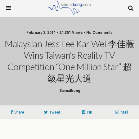
February 3, 2011 • 24,351 Views • No Comments
Malaysian Jess Lee Kar Wei 李佳薇
Wins Taiwan’s Reality TV
Competition “One Million Star” 超
級星光大道
Saimatkong
Share
Tweet
Pin
Mail