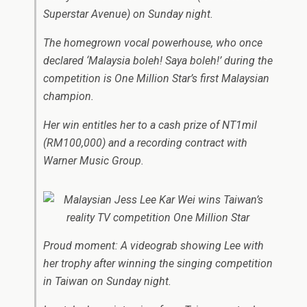
Superstar Avenue) on Sunday night.
The homegrown vocal powerhouse, who once
declared ‘Malaysia boleh! Saya boleh!’ during the
competition is One Million Star’s first Malaysian
champion.
Her win entitles her to a cash prize of NT1mil
(RM100,000) and a recording contract with
Warner Music Group.
Proud moment: A videograb showing Lee with
her trophy after winning the singing competition
in Taiwan on Sunday night.