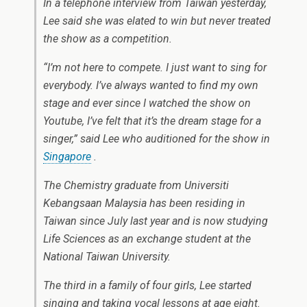
In a telephone interview from Taiwan yesterday,
Lee said she was elated to win but never treated
the show as a competition.
“I’m not here to compete. I just want to sing for
everybody. I’ve always wanted to find my own
stage and ever since I watched the show on
Youtube, I’ve felt that it’s the dream stage for a
singer,” said Lee who auditioned for the show in
Singapore
.
The Chemistry graduate from Universiti
Kebangsaan Malaysia has been residing in
Taiwan since July last year and is now studying
Life Sciences as an exchange student at the
National Taiwan University.
The third in a family of four girls, Lee started
singing and taking vocal lessons at age eight.