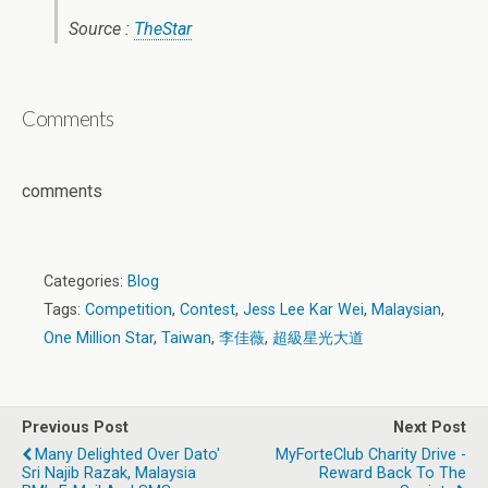
Source :
TheStar
Comments
comments
Categories:
Blog
Tags:
Competition
,
Contest
,
Jess Lee Kar Wei
,
Malaysian
,
One Million Star
,
Taiwan
,
李佳薇
,
超級星光大道
Previous Post
Next Post
Many Delighted Over Dato'
MyForteClub Charity Drive -
Sri Najib Razak, Malaysia
Reward Back To The