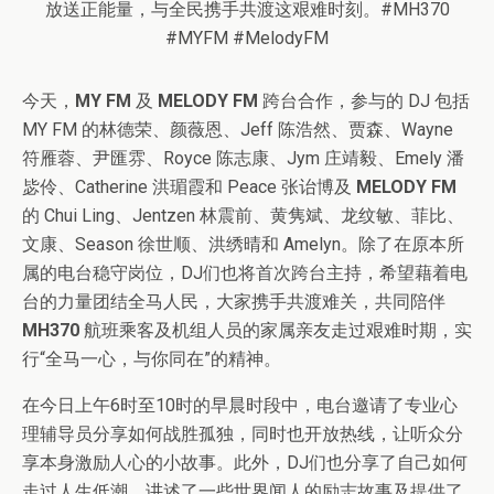
今天，
MY FM
及
MELODY FM
跨台合作，参与的 DJ 包括
MY FM 的林德荣、颜薇恩、Jeff 陈浩然、贾森、Wayne
符雁蓉、尹匯雰、Royce 陈志康、Jym 庄靖毅、Emely 潘
毖伶、Catherine 洪瑂霞和 Peace 张诒博及
MELODY FM
的 Chui Ling、Jentzen 林震前、黄隽斌、龙纹敏、菲比、
文康、Season 徐世顺、洪绣晴和 Amelyn。除了在原本所
属的电台稳守岗位，DJ们也将首次跨台主持，希望藉着电
台的力量团结全马人民，大家携手共渡难关，共同陪伴
MH370
航班乘客及机组人员的家属亲友走过艰难时期，实
行“全马一心，与你同在”的精神。
在今日上午6时至10时的早晨时段中，电台邀请了专业心
理辅导员分享如何战胜孤独，同时也开放热线，让听众分
享本身激励人心的小故事。此外，DJ们也分享了自己如何
走过人生低潮、讲述了一些世界闻人的励志故事及提供了