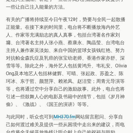
一些让自己注入能量的方法。
有关的广播将持续至今日午夜12时，势要与全民一起散播
正能量。在接下来的时间里，电台将不断播放海内外艺
人、作家等充满励志的真人真事，包括台湾著名作家刘
墉、台湾著名主持人张小燕、蔡康永、陶晶莹、台湾电台
主持人兼作家吴淡如、来自中国的篮球女孩钱红艳、努力
对抗帕金森氏症及乳癌的张宝幼老师、香港作家亦舒、深
雪等等。除此之外，海外艺人包括黄鸿升、韦礼安、Olivia
Ong及本地艺人包括林健辉、可晴、张起政、苏盈之、陈
珂冰、东于哲、颜慧萍、赖淞凤、赵洁莹；周青元导演等
等，也将通过空中分享自己的激励故事。此外，电台也将
引述一些鼓舞人心的电影及书籍中的情节，包括《岁月神
偷》、《激战》、《国王的演讲》等等。
与此同时，听众也可到
MH370.fm
网站留言慰问、分享自
己如何渡过难关及提供一些从困境中走出来的建议，而电
台也将全天候开放热线让听众献上自己的祝福与鼓励。