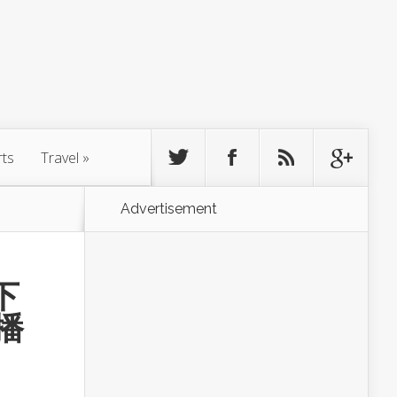
rts
Travel
»
Advertisement
下
播