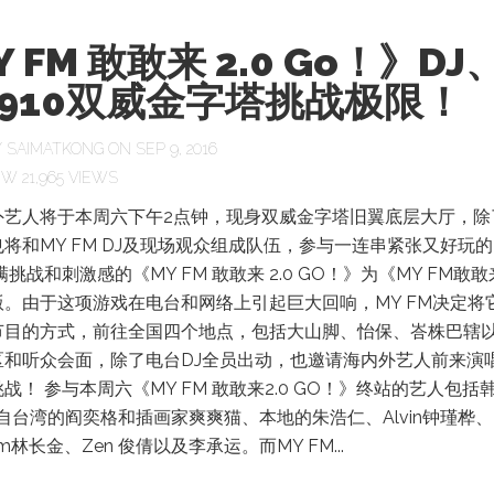
 FM 敢敢来 2.0 Go！》DJ
910双威金字塔挑战极限！
Y
SAIMATKONG
ON SEP 9, 2016
21,965 VIEWS
外艺人将于本周六下午2点钟，现身双威金字塔旧翼底层大厅，除
将和MY FM DJ及现场观众组成队伍，参与一连串紧张又好玩
挑战和刺激感的《MY FM 敢敢来 2.0 GO！》为《MY FM敢敢来
版。由于这项游戏在电台和网络上引起巨大回响，MY FM决定将
节目的方式，前往全国四个地点，包括大山脚、怡保、峇株巴辖
区和听众会面，除了电台DJ全员出动，也邀请海内外艺人前来演
战！ 参与本周六《MY FM 敢敢来2.0 GO！》终站的艺人包括
来自台湾的阎奕格和插画家爽爽猫、本地的朱浩仁、Alvin钟瑾桦、
Kim林长金、Zen 俊倩以及李承运。而MY FM...