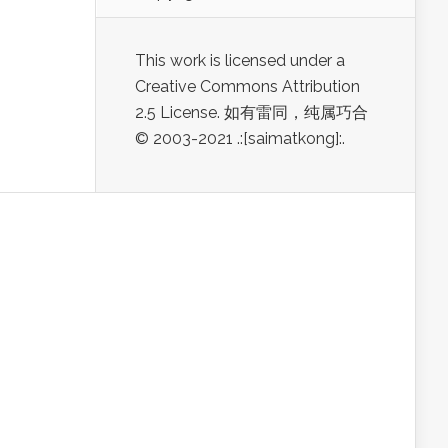
This work is licensed under a
Creative Commons Attribution
2.5 License. 如有雷同，纯属巧合
© 2003-2021 .:[saimatkong]:.