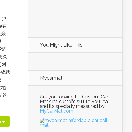
（2
e在
也亲
多
You Might Like This
能错
我决
司对
小成就
Mycarmat
业
实地
友这
Are you looking for Custom Car
Mat? It’s custom suit to your car
and it’s specially measured by
MyCarMat.com!
re