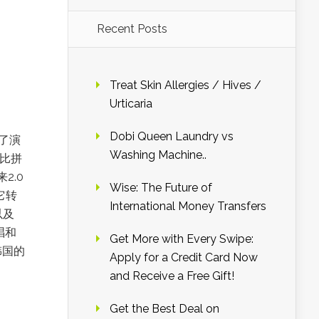
Recent Posts
、
Treat Skin Allergies / Hives /
Urticaria
Dobi Queen Laundry vs
了演
Washing Machine..
的比拼
2.0
Wise: The Future of
它转
International Money Transfers
以及
唱和
Get More with Every Swipe:
韩国的
Apply for a Credit Card Now
and Receive a Free Gift!
Get the Best Deal on