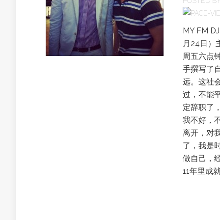
POSTED B
MY FM 
月24日）
周五六点钟
手撰写了
远。这社
过，不能平
定辞职了，
我不好，
离开，对
了，我是
做自己，
11年里成