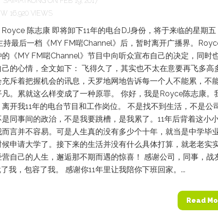
Y
SAIMATKONG
ON FEB 19, 2017
16,920 VIEWS
DJ Royce 陈志康 即将卸下11年的电台DJ身份，将于来临的星期五
主持最后一档《MY FM啱Channel》后，暂时离开广播界。Royc
的《MY FM啱Channel》节目中向听众宣布自己的决定，同时
自己的心情，全文如下： 飞得久了，其实也不太在意要再飞多高
会充斥着把握机会的讯息，天罗地网地告诉每一个人不能累，不
凡。累就这么样变成了一种原罪。 你好，我是Royce陈志康。
离开我11年的电台节目和工作岗位。 不是找不到生活，不是公
不是同事间的政治，不是我要跳槽，是我累了。11年后背着这小
我而言并不容易。可是人生真的没有多少个十年，就当是中学毕
时候申请大学了。接下来的生活并没有什么具体打算，就老老实
经营自己的人生，邂逅那不期而遇的惊喜！ 感谢公司，同事，战
就了我，包容了我。 感谢你11年里让我陪你下班回家。...
Read Mo