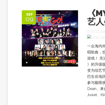
《MY
SEP
09
艺人
POSTED B
一众海内
唱歌曲，也
游戏！ 充满
》的升级
变为综艺
巴生谷地
参与极限挑
Dean、
Juwei、