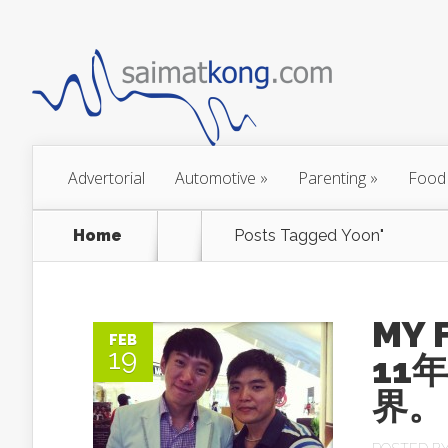
Advertorial
Automotive
»
Parenting
»
Food
Home
Posts Tagged
Yoon"
MY 
FEB
19
11
界。