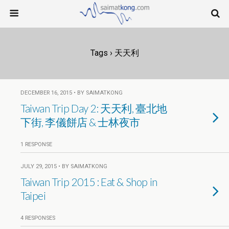
Tags › 天天利
DECEMBER 16, 2015 • BY SAIMATKONG
Taiwan Trip Day 2: 天天利, 臺北地
下街, 李儀餅店 & 士林夜市
1 RESPONSE
JULY 29, 2015 • BY SAIMATKONG
Taiwan Trip 2015 : Eat & Shop in
Taipei
4 RESPONSES