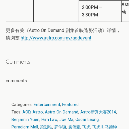
Ast
2:00PM –
动
3:30PM
更多有关《Astro On Demand 剧集首映造势活动》详情，
请浏览
http://www.astro.com.my/aodevent
Comments
comments
Categories:
Entertainment
,
Featured
Tags:
AOD
,
Astro
,
Astro On Demand
,
Astro新秀大赛2014
,
Benjamin Yuen
,
Him Law
,
Joe Ma
,
Oscar Leung
,
Paradigm Mall
,
梁烈唯
,
罗仲谦
,
袁伟豪
,
飞虎
,
飞虎II
,
马德钟