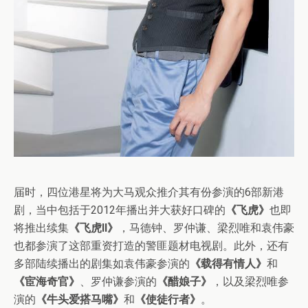
届时，四位港星将为大马观众推介其有份参演的6部新港
剧，当中包括于2012年播出并大获好口碑的
《飞虎》
也即
将推出续集
《飞虎II》
，马德钟、罗仲谦、梁烈唯和袁伟豪
也都参演了这部重资打造的警匪题材电视剧。此外，还有
多部陆续播出的剧集如袁伟豪参演的
《载得有情人》
和
《宦海奇官》
、罗仲谦参演的
《醋娘子》
，以及梁烈唯参
演的
《牛头爱搭马嘴》
和
《使徒行者》
。