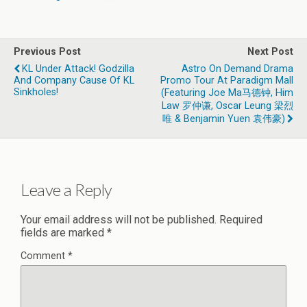
Previous Post
Next Post
KL Under Attack! Godzilla
Astro On Demand Drama
And Company Cause Of KL
Promo Tour At Paradigm Mall
Sinkholes!
(Featuring Joe Ma马德钟, Him
Law 罗仲谦, Oscar Leung 梁烈
唯 & Benjamin Yuen 袁伟豪)
Leave a Reply
Your email address will not be published.
Required
fields are marked
*
Comment
*