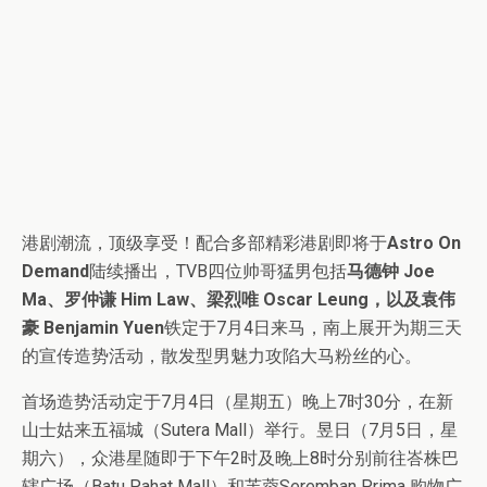
港剧潮流，顶级享受！配合多部精彩港剧即将于
Astro On
Demand
陆续播出，TVB四位帅哥猛男包括
马德钟 Joe
Ma、罗仲谦 Him Law、梁烈唯 Oscar Leung，以及袁伟
豪 Benjamin Yuen
铁定于7月4日来马，南上展开为期三天
的宣传造势活动，散发型男魅力攻陷大马粉丝的心。
首场造势活动定于7月4日（星期五）晚上7时30分，在新
山士姑来五福城（Sutera Mall）举行。昱日（7月5日，星
期六），众港星随即于下午2时及晚上8时分别前往峇株巴
辖广场（Batu Pahat Mall）和芙蓉Seremban Prima 购物广