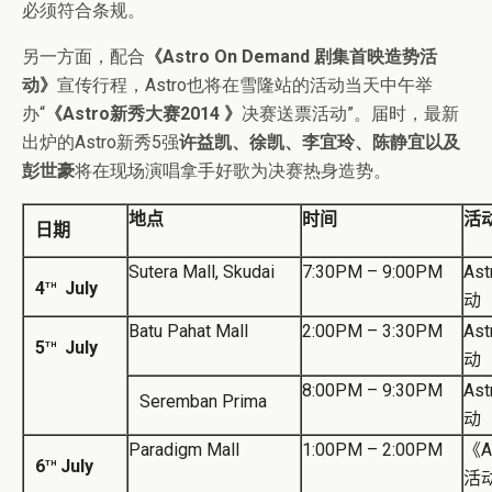
必须符合条规。
另一方面，配合
《Astro On Demand 剧集首映造势活
动》
宣传行程，Astro也将在雪隆站的活动当天中午举
办“
《Astro新秀大赛2014 》
决赛送票活动”。届时，最新
出炉的Astro新秀5强
许益凯、徐凯、李宜玲、陈静宜以及
彭世豪
将在现场演唱拿手好歌为决赛热身造势。
地点
时间
活
日期
Sutera Mall, Skudai
7:30PM – 9:00PM
Ast
th
4
July
动
Batu Pahat Mall
2:00PM – 3:30PM
Ast
th
5
July
动
8:00PM – 9:30PM
Ast
Seremban Prima
动
Paradigm Mall
1:00PM – 2:00PM
《
A
th
6
July
活