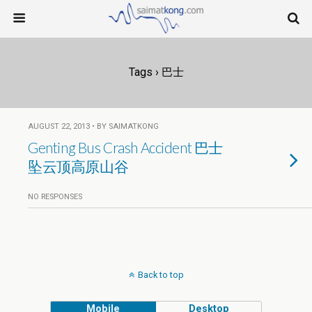
Tags › 巴士
AUGUST 22, 2013 • BY SAIMATKONG
Genting Bus Crash Accident 巴士
坠云顶高原山谷
NO RESPONSES
Back to top
Mobile
Desktop