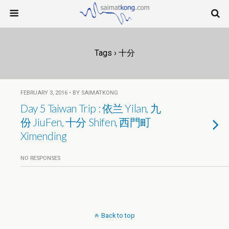
Tags › 十分
FEBRUARY 3, 2016 • BY SAIMATKONG
Day 5 Taiwan Trip : 依兰 Yilan, 九
份 JiuFen, 十分 Shifen, 西門町
Ximending
NO RESPONSES
Back to top